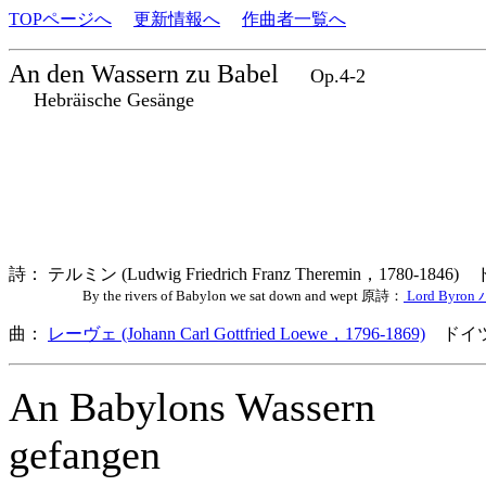
TOPページへ
更新情報へ
作曲者一覧へ
An den Wassern zu Babel
Op.4-2
Hebräische Gesänge
詩： テルミン (Ludwig Friedrich Franz Theremin，1780-1846
By the rivers of Babylon we sat down and wept 原詩：
Lord Byro
曲：
レーヴェ (Johann Carl Gottfried Loewe，1796-1869)
ドイツ
An Babylons Wassern
gefangen