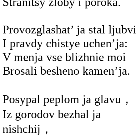
Stranitsy zloby i poroka.
Provozglashat’ ja stal ljubvi
I pravdy chistye uchen’ja:
V menja vse blizhnie moi
Brosali besheno kamen’ja.
Posypal peplom ja glavu，
Iz gorodov bezhal ja
nishchij，