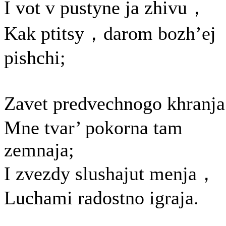
I vot v pustyne ja zhivu，
Kak ptitsy，darom bozh’ej
pishchi;
Zavet predvechnogo khran
Mne tvar’ pokorna tam
zemnaja;
I zvezdy slushajut menja，
Luchami radostno igraja.