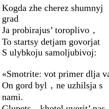
Kogda zhe cherez shumnyj
grad
Ja probirajus’ toroplivo，
To startsy detjam govorjat
S ulybkoju samoljubivoj:
«Smotrite: vot primer dlja v
On gord byl，ne uzhilsja s
nami.
Glupets，khotel uverit’ na