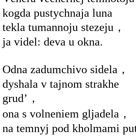
kogda pustychnaja luna
tekla tumannoju stezeju，
ja videl: deva u okna.
Odna zadumchivo sidela，
dyshala v tajnom strakhe
grud’，
ona s volneniem gljadela，
na temnyj pod kholmami put