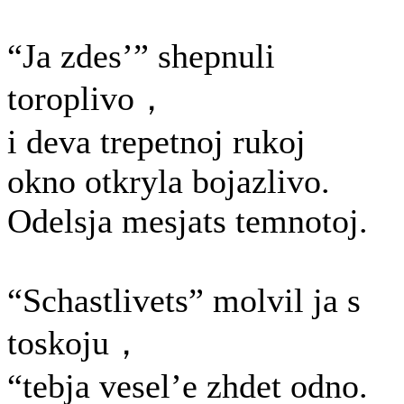
“Ja zdes’” shepnuli
toroplivo，
i deva trepetnoj rukoj
okno otkryla bojazlivo.
Odelsja mesjats temnotoj.
“Schastlivets” molvil ja s
toskoju，
“tebja vesel’e zhdet odno.