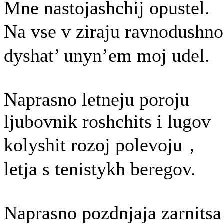
Mne nastojashchij opustel.
Na vse v ziraju ravnodush
dyshat’ unyn’em moj udel.
Naprasno letneju poroju
ljubovnik roshchits i lugov
kolyshit rozoj polevoju，
letja s tenistykh beregov.
Naprasno pozdnjaja zarnitsa