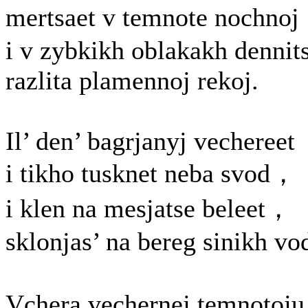
mertsaet v temnote nochno
i v zybkikh oblakakh dennit
razlita plamennoj rekoj.
Il’ den’ bagrjanyj vechereet
i tikho tusknet neba svod，
i klen na mesjatse beleet，
sklonjas’ na bereg sinikh vo
Vchera vechernej temnotoj