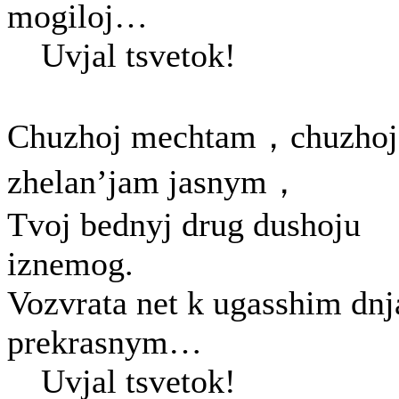
mogiloj…
Uvjal tsvetok!
Chuzhoj mechtam，chuzhoj
zhelan’jam jasnym，
Tvoj bednyj drug dushoju
iznemog.
Vozvrata net k ugasshim dn
prekrasnym…
Uvjal tsvetok!