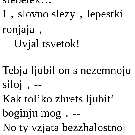
I，slovno slezy，lepestki
ronjaja，
Uvjal tsvetok!
Tebja ljubil on s nezemnoju
siloj，--
Kak tol’ko zhrets ljubit’
boginju mog，--
No ty vzjata bezzhalostnoj