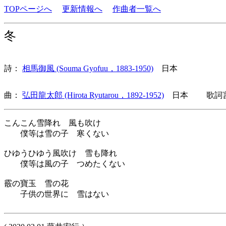
TOPページへ
更新情報へ
作曲者一覧へ
冬
詩：
相馬御風 (Souma Gyofuu，1883-1950)
日本
曲：
弘田龍太郎 (Hirota Ryutarou，1892-1952)
日本 歌詞言
こんこん雪降れ 風も吹け
僕等は雪の子 寒くない
ひゆうひゆう風吹け 雪も降れ
僕等は風の子 つめたくない
霰の寶玉 雪の花
子供の世界に 雪はない