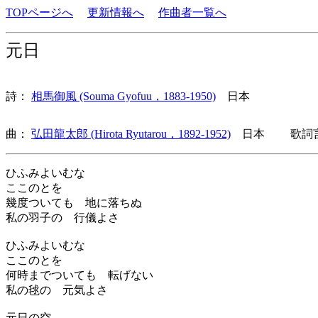
TOPページへ
更新情報へ
作曲者一覧へ
元日
詩：
相馬御風 (Souma Gyofuu，1883-1950)
日本
曲：
弘田龍太郎 (Hirota Ryutarou，1892-1952)
日本 歌詞言
ひふみよいむな
ここのとを
幾度ついても 地に落ちぬ
私の羽子の 行儀よさ
ひふみよいむな
ここのとを
何時までついても 転げない
私の毬の 元気よさ
元日の空