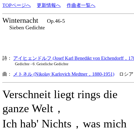
TOPページへ
更新情報へ
作曲者一覧へ
Winternacht
Op.46-5
Sieben Gedichte
詩：
アイヒェンドルフ (Josef Karl Benedikt von Eichendorff，178
Gedichte - 6. Geistliche Gedichte
曲：
メトネル (Nikolay Karlovich Medtner，1880-1951)
ロシア
Verschneit liegt rings die
ganze Welt，
Ich hab' Nichts，was mich