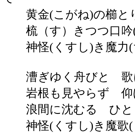
黄金(こがね)の櫛と
梳（す）きつつ口吟(
神怪(くすし)き魔力(ち
漕ぎゆく舟びと 歌
岩根も見やらず 仰
浪間に沈むる ひと
神怪(くすし)き魔歌(