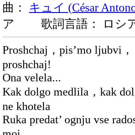
曲：
キュイ (César Antonov
ア 歌詞言語： ロシ
Proshchaj，pis’mo ljubvi，
proshchaj!
Ona velela...
Kak dolgo medlila，kak do
ne khotela
Ruka predat’ ognju vse rados
moi，