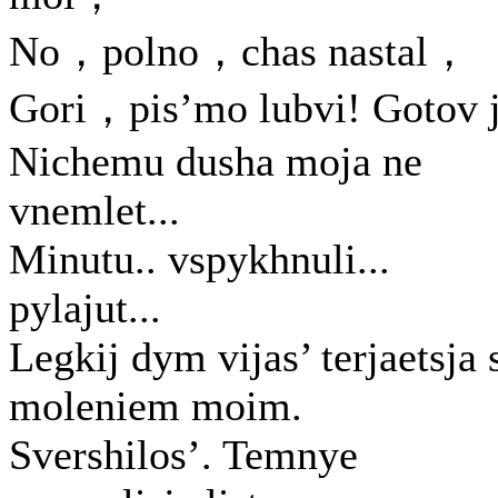
No，polno，chas nastal，
Gori，pis’mo lubvi! Gotov j
Nichemu dusha moja ne
vnemlet...
Minutu.. vspykhnuli...
pylajut...
Legkij dym vijas’ terjaetsja 
moleniem moim.
Svershilos’. Temnye