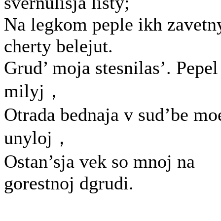
svernulisja listy;
Na legkom peple ikh zavetn
cherty belejut.
Grud’ moja stesnilas’. Pepel
milyj，
Otrada bednaja v sud’be mo
unyloj，
Ostan’sja vek so mnoj na
gorestnoj dgrudi.