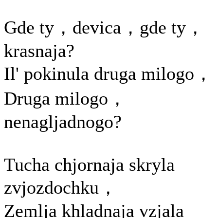
Gde ty，devica，gde ty，
krasnaja?
Il' pokinula druga milogo，
Druga milogo，
nenagljadnogo?
Tucha chjornaja skryla
zvjozdochku，
Zemlja khladnaja vzjala