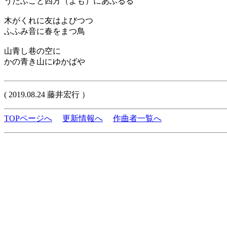
うたふごと四方（よも）にあふるる
木がくれに友はよびつつ
ふふみ音に春をまつ鳥
山青し巷の空に
かの青き山にゆかばや
( 2019.08.24 藤井宏行 ）
TOPページへ
更新情報へ
作曲者一覧へ