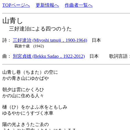
TOPページへ
更新情報へ
作曲者一覧へ
山青し
三好達治による四つのうた
詩：
三好達治 (Miyoshi tatsuji，1900-1964)
日本
覊旅十歳 (1942)
曲：
別宮貞雄 (Bekku Sadao，1922-2012)
日本 歌詞言語：
山青し巷（ちまた）の空に
かの青き山にゆかばや
朝夕は雲にかくろひ
かの山に住める人々
樋（ひ）をかよふ水をともしみ
ゆるやかにうすづく水車
陽の光よきうたごゑの