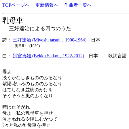
TOPページへ
更新情報へ
作曲者一覧へ
乳母車
三好達治による四つのうた
詩：
三好達治 (Miyoshi tatsuji，1900-1964)
日本
測量船 (1930)
曲：
別宮貞雄 (Bekku Sadao，1922-2012)
日本 歌詞言語：
母よ――
淡くかなしきもののふるなり
紫陽花いろのもののふるなり
はてしなき並樹のかげを
そうそうと風のふくなり
時はたそがれ
母よ 私の乳母車を押せ
泣きぬれる夕陽にむかつて
?々と私の乳母車を押せ