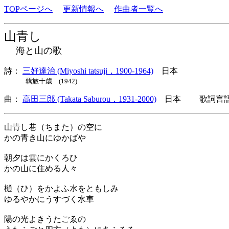
TOPページへ
更新情報へ
作曲者一覧へ
山青し
海と山の歌
詩：
三好達治 (Miyoshi tatsuji，1900-1964)
日本
覊旅十歳 (1942)
曲：
高田三郎 (Takata Saburou，1931-2000)
日本 歌詞言語
山青し巷（ちまた）の空に
かの青き山にゆかばや
朝夕は雲にかくろひ
かの山に住める人々
樋（ひ）をかよふ水をともしみ
ゆるやかにうすづく水車
陽の光よきうたごゑの