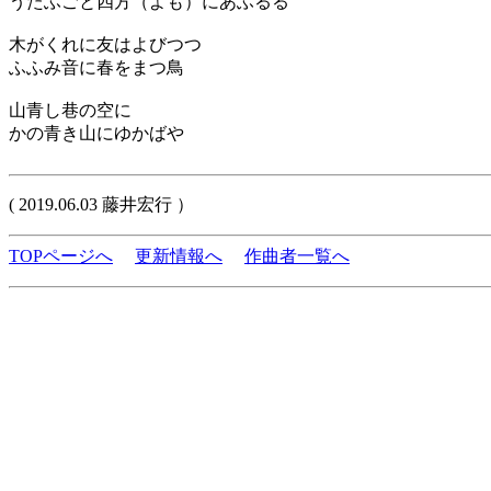
うたふごと四方（よも）にあふるる
木がくれに友はよびつつ
ふふみ音に春をまつ鳥
山青し巷の空に
かの青き山にゆかばや
( 2019.06.03 藤井宏行 ）
TOPページへ
更新情報へ
作曲者一覧へ