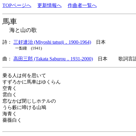
TOPページへ
更新情報へ
作曲者一覧へ
馬車
海と山の歌
詩：
三好達治 (Miyoshi tatsuji，1900-1964)
日本
一點鐘 (1941)
曲：
高田三郎 (Takata Saburou，1931-2000)
日本 歌詞言語
乗る人は何を思いて
すずろかに馬車はゆくらん
空青く
雲白く
窓なかば閉じしホテルの
うら藪に啼ける山鳩
海青く
薔薇白く