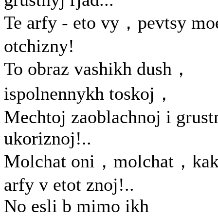
Te arfy - eto vy，pevtsy mo
otchizny!
To obraz vashikh dush，
ispolnennykh toskoj，
Mechtoj zaoblachnoj i grust
ukoriznoj!..
Molchat oni，molchat，ka
arfy v etot znoj!..
No esli b mimo ikh