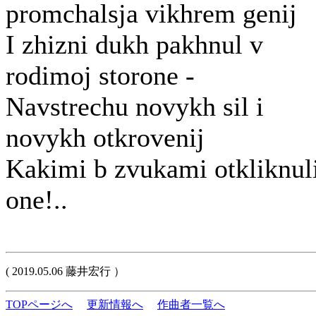
promchalsja vikhrem genij
I zhizni dukh pakhnul v
rodimoj storone -
Navstrechu novykh sil i
novykh otkrovenij
Kakimi b zvukami otkliknuli
one!..
( 2019.05.06 藤井宏行 ）
TOPページへ
更新情報へ
作曲者一覧へ