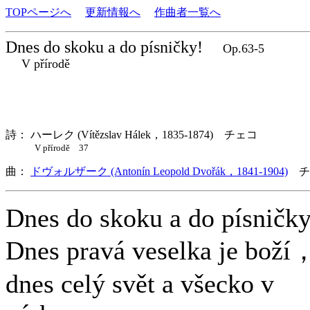
TOPページへ
更新情報へ
作曲者一覧へ
Dnes do skoku a do písničky!
Op.63-5
V přírodě
詩： ハーレク (Vítězslav Hálek，1835-1874) チェコ
V přírodě 37
曲：
ドヴォルザーク (Antonín Leopold Dvořák，1841-1904)
チ
Dnes do skoku a do písničky
Dnes pravá veselka je boží
dnes celý svět a všecko v