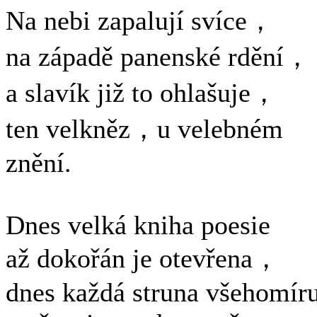
Na nebi zapalují svíce，
na západě panenské rdění，
a slavík již to ohlašuje，
ten velkněz，u velebném
znění.
Dnes velká kniha poesie
až dokořán je otevřena，
dnes každá struna všehomír