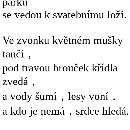
párku
se vedou k svatebnímu loži.
Ve zvonku květném mušky
tančí，
pod travou brouček křídla
zvedá，
a vody šumí，lesy voní，
a kdo je nemá，srdce hledá.