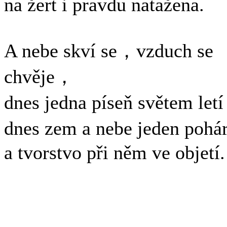
na žert i pravdu natažena.
A nebe skví se，vzduch se
chvěje，
dnes jedna píseň světem let
dnes zem a nebe jeden poh
a tvorstvo při něm ve objetí.