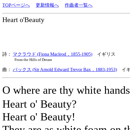
TOPページへ
更新情報へ
作曲者一覧へ
Heart o'Beauty
詩：
マクラウド (Fiona Macleod，1855-1905)
イギリス
From the Hills of Dream
曲：
バックス (Sir Arnold Edward Trevor Bax，1883-1953)
イギ
O where are thy white han
Heart o' Beauty?
Heart o' Beauty!
They are as white foam on t