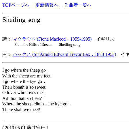
TOPページへ
更新情報へ
作曲者一覧へ
Sheiling song
詩：
マクラウド (Fiona Macleod，1855-1905)
イギリス
From the Hills of Dream Sheiling song
曲：
バックス (Sir Arnold Edward Trevor Bax，1883-1953)
イギ
I go where the sheep go，
With the sheep are my feet:
I go where the kye go，
Their breath is so sweet:
O lover who loves me，
Art thou half so fleet?
Where the sheep climb，the kye go，
There shall we meet!
( 2019.05.01 藤井宏行 ）