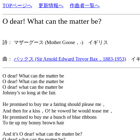
TOPページへ
更新情報へ
作曲者一覧へ
O dear! What can the matter be?
詩： マザーグース (Mother Goose，-) イギリス
曲：
バックス (Sir Arnold Edward Trevor Bax，1883-1953)
イギ
O dear! What can the matter be
O dear! What can the matter be
O dear! what can the matter be
Johnny’s so long at the fair.
He promised to buy me a fairing should please me，
And then for a kiss，O! he vowed he would tease me，
He promised to buy me a bunch of blue ribbons
To tie up my bonny brown hair
And it’s O dear! what can the matter be?
O dear! what can the matter be?