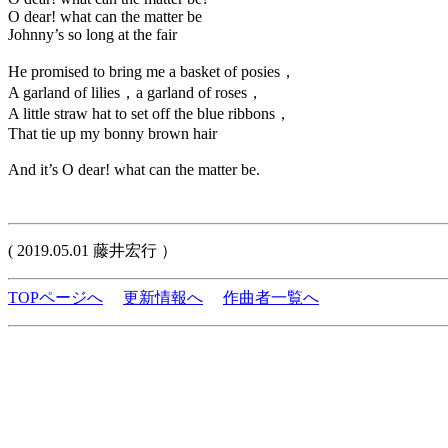
O dear! what can the matter be
Johnny’s so long at the fair
He promised to bring me a basket of posies，
A garland of lilies，a garland of roses，
A little straw hat to set off the blue ribbons，
That tie up my bonny brown hair
And it’s O dear! what can the matter be.
( 2019.05.01 藤井宏行 ）
TOPページへ
更新情報へ
作曲者一覧へ