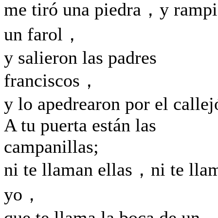
me tiró una piedra，y ramp
un farol，
y salieron las padres
franciscos，
y lo apedrearon por el callej
A tu puerta están las
campanillas;
ni te llaman ellas，ni te lla
yo，
que te llama la boca de un