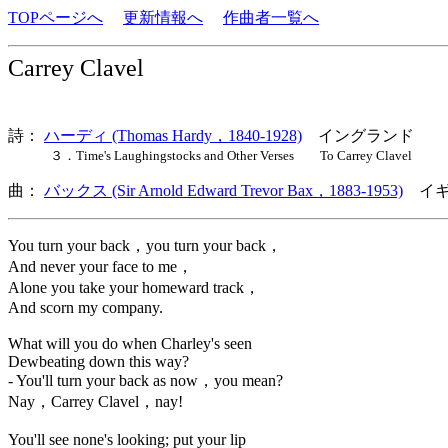
TOPページへ
更新情報へ
作曲者一覧へ
Carrey Clavel
詩：
ハーディ (Thomas Hardy，1840-1928)
イングランド
３．Time's Laughingstocks and Other Verses To Carrey Clavel
曲：
バックス (Sir Arnold Edward Trevor Bax，1883-1953)
イギ
You turn your back，you turn your back，
And never your face to me，
Alone you take your homeward track，
And scorn my company.
What will you do when Charley's seen
Dewbeating down this way?
- You'll turn your back as now，you mean?
Nay，Carrey Clavel，nay!
You'll see none's looking; put your lip