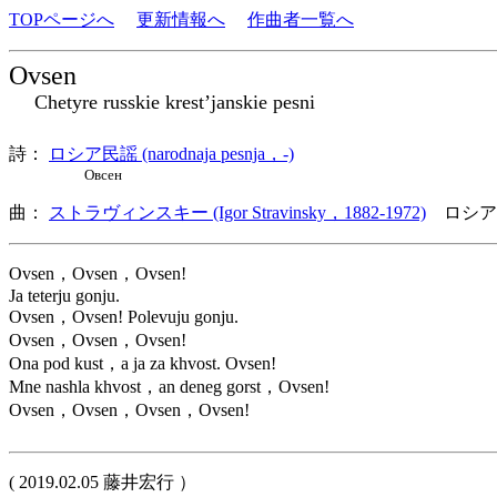
TOPページへ
更新情報へ
作曲者一覧へ
Ovsen
Chetyre russkie krest’janskie pesni
詩：
ロシア民謡 (narodnaja pesnja，-)
Овсен
曲：
ストラヴィンスキー (Igor Stravinsky，1882-1972)
ロシア
Ovsen，Ovsen，Ovsen!
Ja teterju gonju.
Ovsen，Ovsen! Polevuju gonju.
Ovsen，Ovsen，Ovsen!
Ona pod kust，a ja za khvost. Ovsen!
Mne nashla khvost，an deneg gorst，Ovsen!
Ovsen，Ovsen，Ovsen，Ovsen!
( 2019.02.05 藤井宏行 ）