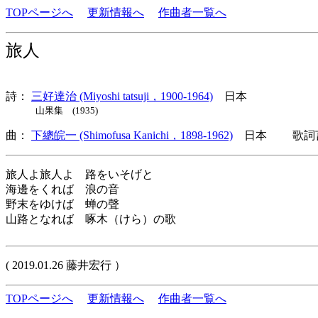
TOPページへ
更新情報へ
作曲者一覧へ
旅人
詩：
三好達治 (Miyoshi tatsuji，1900-1964)
日本
山果集 (1935)
曲：
下總皖一 (Shimofusa Kanichi，1898-1962)
日本 歌詞言
旅人よ旅人よ 路をいそげと
海邊をくれば 浪の音
野末をゆけば 蝉の聲
山路となれば 啄木（けら）の歌
( 2019.01.26 藤井宏行 ）
TOPページへ
更新情報へ
作曲者一覧へ