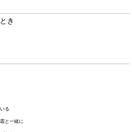
だとき
いる
霜と一緒に