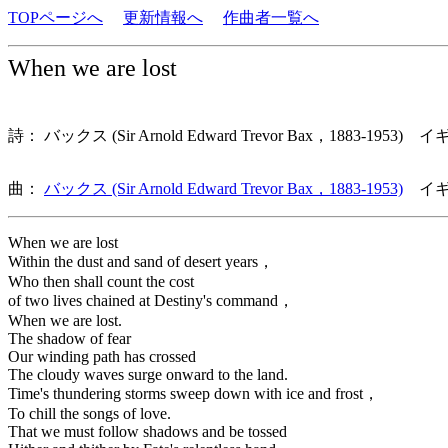
TOPページへ
更新情報へ
作曲者一覧へ
When we are lost
詩： バックス (Sir Arnold Edward Trevor Bax，1883-1953) 
曲：
バックス (Sir Arnold Edward Trevor Bax，1883-1953)
イギ
When we are lost
Within the dust and sand of desert years，
Who then shall count the cost
of two lives chained at Destiny's command，
When we are lost.
The shadow of fear
Our winding path has crossed
The cloudy waves surge onward to the land.
Time's thundering storms sweep down with ice and frost，
To chill the songs of love.
That we must follow shadows and be tossed