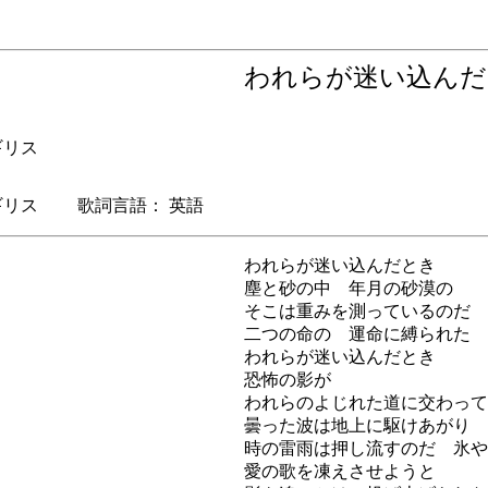
われらが迷い込ん
イギリス
リス 歌詞言語： 英語
われらが迷い込んだとき
塵と砂の中 年月の砂漠の
そこは重みを測っているのだ
二つの命の 運命に縛られた
われらが迷い込んだとき
恐怖の影が
われらのよじれた道に交わって
曇った波は地上に駆けあがり
時の雷雨は押し流すのだ 氷や
愛の歌を凍えさせようと