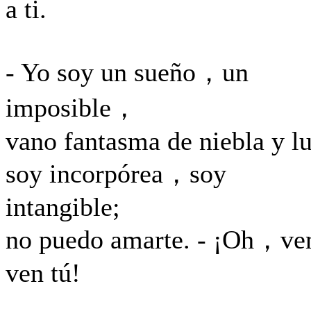
a ti.
- Yo soy un sueño，un
imposible，
vano fantasma de niebla y lu
soy incorpórea，soy
intangible;
no puedo amarte. - ¡Oh，ve
ven tú!