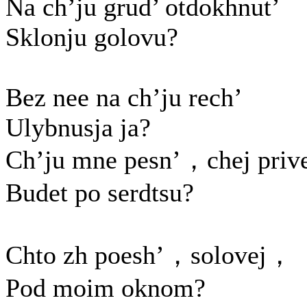
Na ch’ju grud’ otdokhnut’
Sklonju golovu?
Bez nee na ch’ju rech’
Ulybnusja ja?
Ch’ju mne pesn’，chej priv
Budet po serdtsu?
Chto zh poesh’，solovej，
Pod moim oknom?