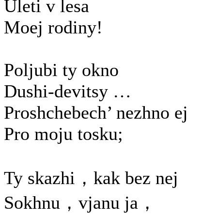
Uleti v lesa
Moej rodiny!
Poljubi ty okno
Dushi-devitsy …
Proshchebech’ nezhno ej
Pro moju tosku;
Ty skazhi，kak bez nej
Sokhnu，vjanu ja，