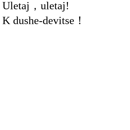
Uletaj，uletaj!
K dushe-devitse！