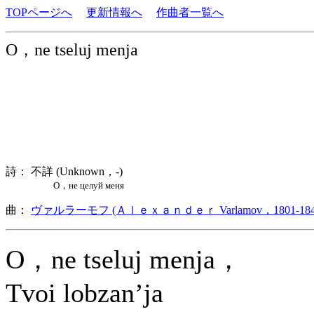
TOPページへ
更新情報へ
作曲者一覧へ
O，ne tseluj menja
詩： 不詳 (Unknown，-)
О，не целуй меня
曲：
ヴァルラーモフ (Ａｌｅｘａｎｄｅｒ Varlamov，1801-184
O，ne tseluj menja，
Tvoi lobzan’ja