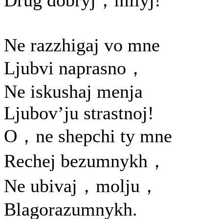
Drug dobryj，milyj!
Ne razzhigaj vo mne
Ljubvi naprasno，
Ne iskushaj menja
Ljubov’ju strastnoj!
O，ne shepchi ty mne
Rechej bezumnykh，
Ne ubivaj，molju，
Blagorazumnykh.