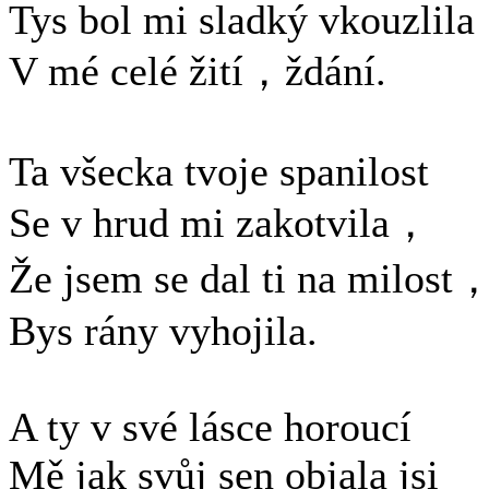
Tys bol mi sladký vkouzlila
V mé celé žití，ždání.
Ta všecka tvoje spanilost
Se v hrud mi zakotvila，
Že jsem se dal ti na milost
Bys rány vyhojila.
A ty v své lásce horoucí
Mě jak svůj sen objala jsi