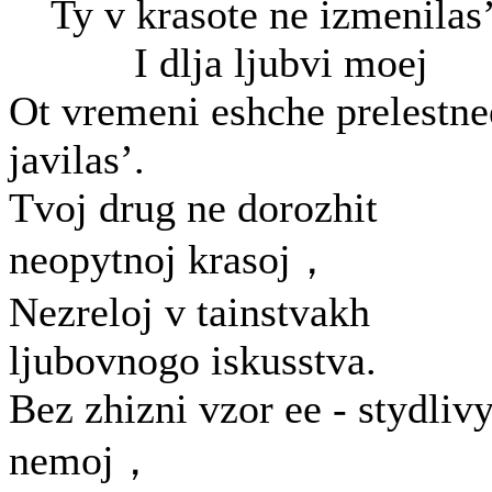
Ty v krasote ne izmenilas
I dlja ljubvi moej
Ot vremeni eshche prelestne
javilas’.
Tvoj drug ne dorozhit
neopytnoj krasoj，
Nezreloj v tainstvakh
ljubovnogo iskusstva.
Bez zhizni vzor ee - stydlivy
nemoj，