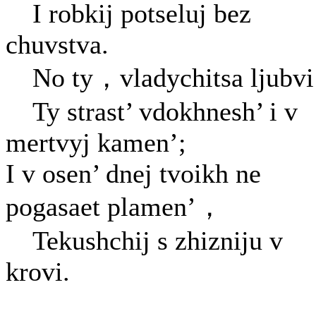
I robkij potseluj bez
chuvstva.
No ty，vladychitsa ljubv
Ty strast’ vdokhnesh’ i v
mertvyj kamen’;
I v osen’ dnej tvoikh ne
pogasaet plamen’，
Tekushchij s zhizniju v
krovi.