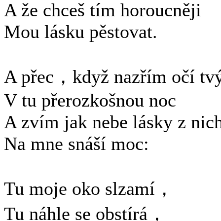
A že chceš tím horoucněji
Mou lásku pěstovat.
A přec，když nazřím očí tv
V tu přerozkošnou noc
A zvím jak nebe lásky z nic
Na mne snáší moc:
Tu moje oko slzamí，
Tu náhle se obstírá，