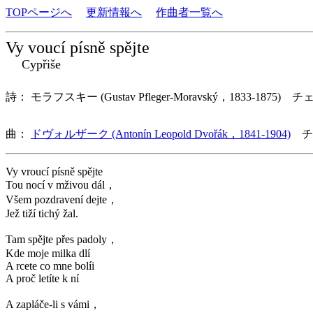
TOPページへ
更新情報へ
作曲者一覧へ
Vy voucí písně spějte
Cypřiše
詩： モラフスキー (Gustav Pfleger-Moravský，1833-1875) チ
曲：
ドヴォルザーク (Antonín Leopold Dvořák，1841-1904)
チ
Vy vroucí písně spějte
Tou nocí v mživou dál，
Všem pozdravení dejte，
Jež tiží tichý žal.
Tam spějte přes padoly，
Kde moje milka dlí
A rcete co mne bolíi
A proč letíte k ní
A zapláče-li s vámi，