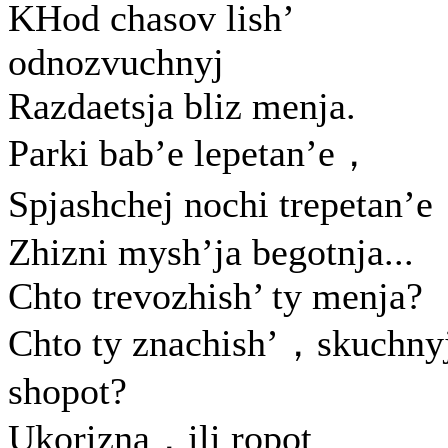
KHod chasov lish’
odnozvuchnyj
Razdaetsja bliz menja.
Parki bab’e lepetan’e，
Spjashchej nochi trepetan’
Zhizni mysh’ja begotnja...
Chto trevozhish’ ty menja?
Chto ty znachish’，skuchny
shopot?
Ukorizna，ili ropot