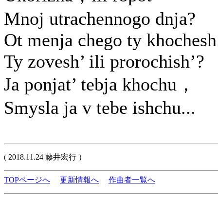
Mnoj utrachennogo dnja?
Ot menja chego ty khochesh
Ty zovesh’ ili prorochish’?
Ja ponjat’ tebja khochu，
Smysla ja v tebe ishchu...
( 2018.11.24 藤井宏行 ）
TOPページへ
更新情報へ
作曲者一覧へ