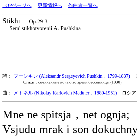
TOPページへ
更新情報へ
作曲者一覧へ
Stikhi
Op.29-3
Sem' stikhotvorenii A. Pushkina
詩：
プーシキン (Aleksandr Sergeyevich Pushkin，1799-1837)
ロ
Стихи，сочинённые ночью во время бессонницы (1830)
曲：
メトネル (Nikolay Karlovich Medtner，1880-1951)
ロシア
Mne ne spitsja，net ognja;
Vsjudu mrak i son dokuchny