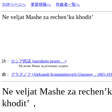
TOPページへ
更新情報へ
作曲者一覧へ
Ne veljat Mashe za rechen’ku khodit’
詩：
ロシア民謡 (narodnaja pesnja，-)
Не велят Маше за реченьку ходить
曲：
グラズノフ (Aleksandr Konstantinovich Glazunov，1865-193
Ne veljat Mashe za rechen’
khodit’，