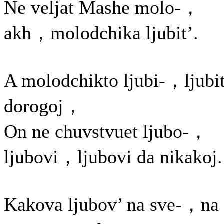
Ne veljat Mashe molo-，
akh，molodchika ljubit’.
A molodchikto ljubi-，ljubit
dorogoj，
On ne chuvstvuet ljubo-，
ljubovi，ljubovi da nikakoj.
Kakova ljubov’ na sve-，na