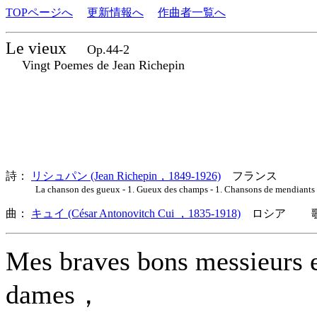
TOPページへ
更新情報へ
作曲者一覧へ
Le vieux
Op.44-2
Vingt Poemes de Jean Richepin
詩：
リシュパン (Jean Richepin，1849-1926)
フランス
La chanson des gueux - 1. Gueux des champs - 1. Chansons de mendi
曲：
キュイ (César Antonovitch Cui ，1835-1918)
ロシア 歌詞
Mes braves bons messieurs 
dames，