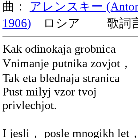
曲：
アレンスキー (Anton St
1906)
ロシア 歌詞言
Kak odinokaja grobnica
Vnimanje putnika zovjot，
Tak eta blednaja stranica
Pust milyj vzor tvoj
privlechjot.
I jesli， posle mnogikh let