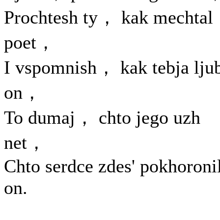
Prochtesh ty， kak mechtal
poet，
I vspomnish， kak tebja ljub
on，
To dumaj， chto jego uzh
net，
Chto serdce zdes' pokhoroni
on.