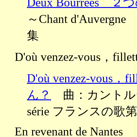
Deux Bourrées 
～Chant d'Auver
集
D'où venzez-vous，fillet
D'où venzez-vou
ん？
曲：カントルーブ ～
série フランスの歌
En revenant de Nantes