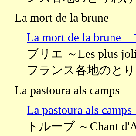
La mort de la brune
La mort de la b
ブリエ ～Les plus jolies
フランス各地のとり
La pastoura als camps
La pastoura als
トルーブ ～Chant d'