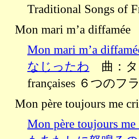
Traditional Songs
Mon mari m’a diffamée
Mon mari m’a 
なじったわ
曲：タイユ
françaises ６
Mon père toujours me cr
Mon père toujou