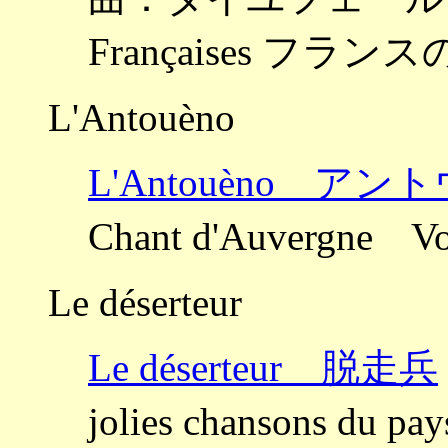
Françaises フ
L'Antouèno
L'Antouèno アン
Chant d'Auverg
Le déserteur
Le déserteur 脱走兵
jolies chansons d