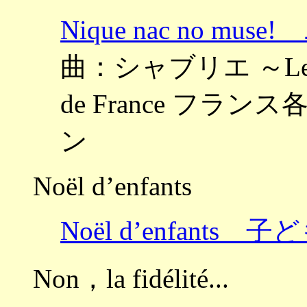
Nique nac no 
曲：シャブリエ ～Les plus
de France フ
ン
Noël d’enfants
Noël d’enfants
Non，la fidélité...