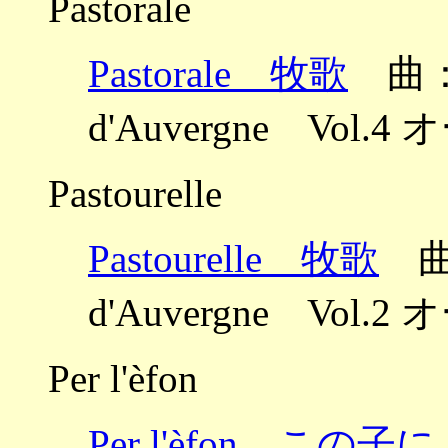
Pastorale
Pastorale 牧歌
曲：カ
d'Auvergne Vo
Pastourelle
Pastourelle 牧歌
曲：
d'Auvergne Vo
Per l'èfon
Per l'èfon この子に