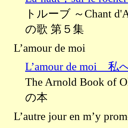
トルーブ ～Chant d'
の歌 第５集
L’amour de moi
L’amour de moi
The Arnold Book
の本
L’autre jour en m’y prom