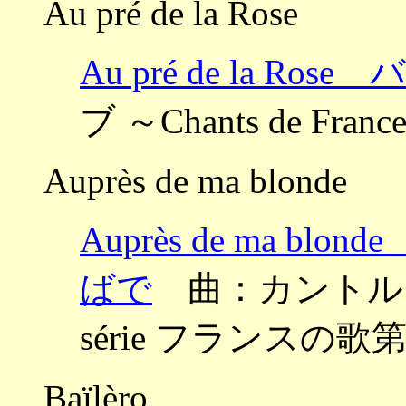
Au pré de la Rose
Au pré de la Ro
ブ ～Chants de Fr
Auprès de ma blonde
Auprès de ma 
ばで
曲：カントルーブ ～
série フランスの歌
Baïlèro