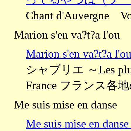
Chant d'Auverg
Marion s'en va?t?a l'ou
Marion s'en va?
シャブリエ ～Les plus jo
France フラン
Me suis mise en danse
Me suis mise en d