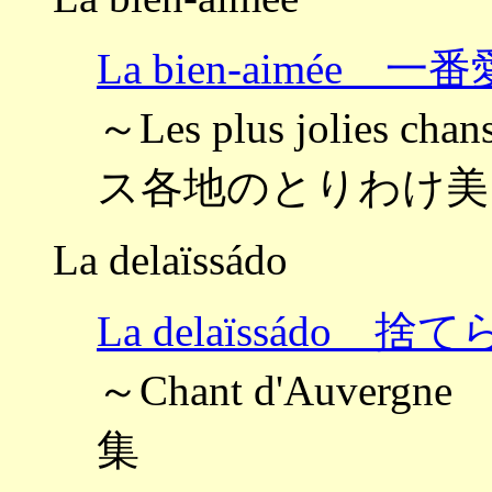
La bien-aimée 
～Les plus jolies cha
ス各地のとりわけ美
La delaïssádo
La delaïssádo 
～Chant d'Auver
集