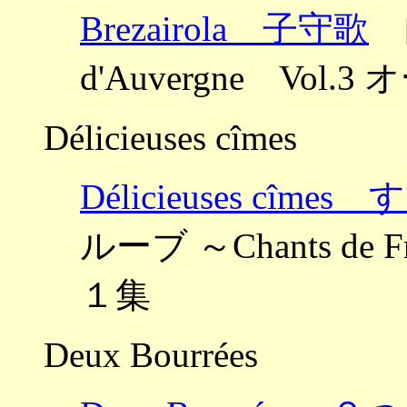
Brezairola 子守歌
曲
d'Auvergne Vo
Délicieuses cîmes
Délicieuses cî
ルーブ ～Chants de 
１集
Deux Bourrées