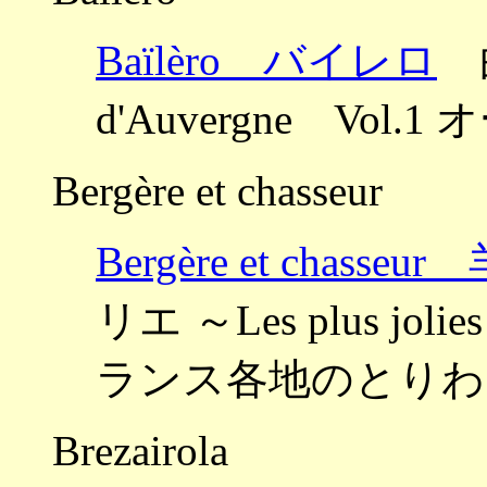
Baïlèro バイレロ
曲
d'Auvergne Vo
Bergère et chasseur
Bergère et chas
リエ ～Les plus jolies 
ランス各地のとりわ
Brezairola