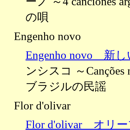
ーノ ～4 canciones
の唄
Engenho novo
Engenho novo 
ンシスコ ～Canções norde
ブラジルの民謡
Flor d'olivar
Flor d'olivar オ