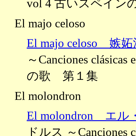
vol 4 古いスペイ
El majo celoso
El majo celoso
～Canciones clásic
の歌 第１集
El molondron
El molondron
ドルス ～Canciones cl