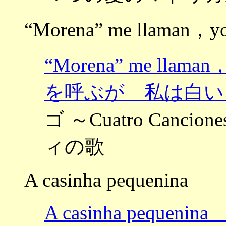
“Morena” me llaman，yo 
“Morena” me llam
を呼ぶが 私は白い
ゴ ～Cuatro Cancio
ィの歌
A casinha pequenina
A casinha pequen