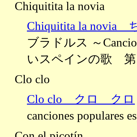
Chiquitita la novia
Chiquitita la n
ブラドルス ～Canciones 
いスペインの歌 第
Clo clo
Clo clo クロ クロ
canciones popula
Con el picotín