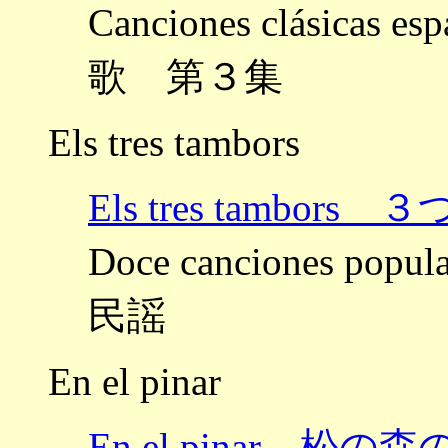
Canciones clásica
歌 第３集
Els tres tambors
Els tres tambor
Doce canciones po
民謡
En el pinar
En el pinar 松の