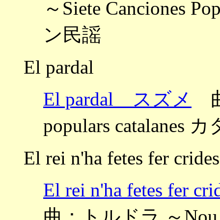
～Siete Canciones 
ン民謡
El pardal
El pardal スズメ
曲：
populars catala
El rei n'ha fetes fer crides
El rei n'ha fete
曲：トルドラ ～Nou canç