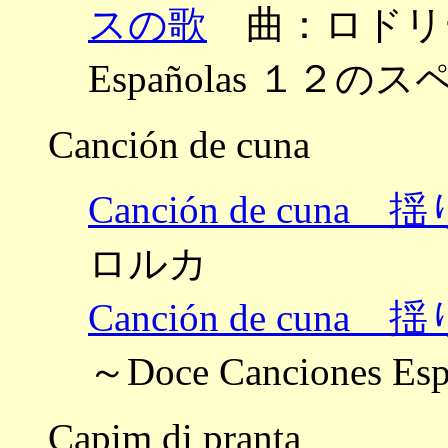
スの歌
曲：ロドリーゴ 
Españolas １２の
Canción de cuna
Canción de cun
ロルカ
Canción de cun
～Doce Canciones
Capim di pranta