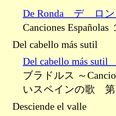
De Ronda デ ロ
Canciones Espa
Del cabello más sutil
Del cabello más
ブラドルス ～Canciones 
いスペインの歌 第
Desciende el valle