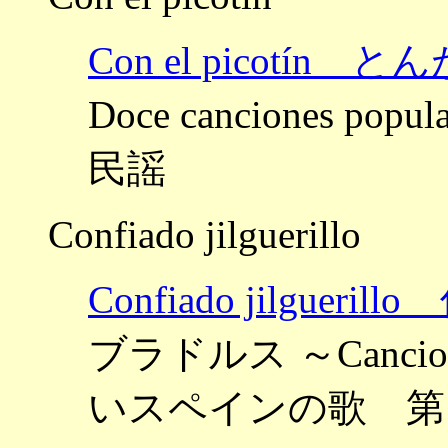
Con el picotín 
Doce canciones po
民謡
Confiado jilguerillo
Confiado jilgue
ブラドルス ～Canciones 
いスペインの歌 第