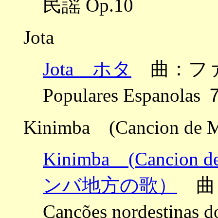
民謡 Op.10
Jota
Jota ホタ
曲：ファリャ 
Populares Espan
Kinimba (Cancion de 
Kinimba (Canci
ンバ地方の歌）
曲：
Canções nordestinas