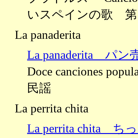
いスペインの歌 第
La panaderita
La panaderita 
Doce canciones po
民謡
La perrita chita
La perrita chit