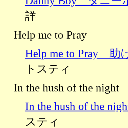
Danny Boy ダニ
詳
Help me to Pray
Help me to Pr
トスティ
In the hush of the night
In the hush of t
スティ