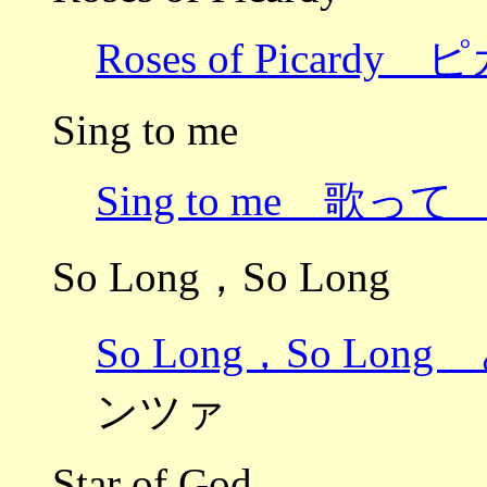
Roses of Picar
Sing to me
Sing to me 歌っ
So Long，So Long
So Long，So L
ンツァ
Star of God