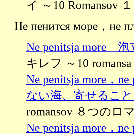
イ ～10 Romansov
Не пенится море，не п
Ne penitsja mo
キレフ ～10 roman
Ne penitsja more，
ない海、寄せること
romansov ８つのロマ
Ne penitsja more，