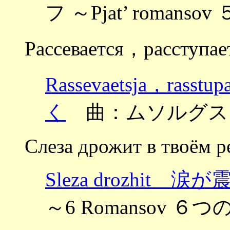
フ ～Pjat’ romans
Рассевается，расступае
Rassevaetsja，ra
く
曲：ムソルグス
Слеза дрожит в твоём 
Sleza drozhit 涙
～6 Romansov ６つ