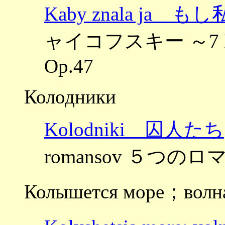
Kaby znala ja
ャイコフスキー ～7 
Op.47
Колодники
Kolodniki 囚人たち
romansov ５つのロマ
Колышется море；волна