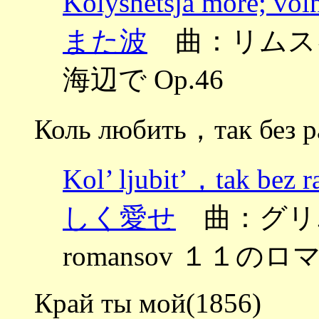
Kolyshetsja more;
また波
曲：リムスキー
海辺で Op.46
Коль любить，так без р
Kol’ ljubit’，tak
しく愛せ
曲：グリエール
romansov １１のロマ
Край ты мой(1856)