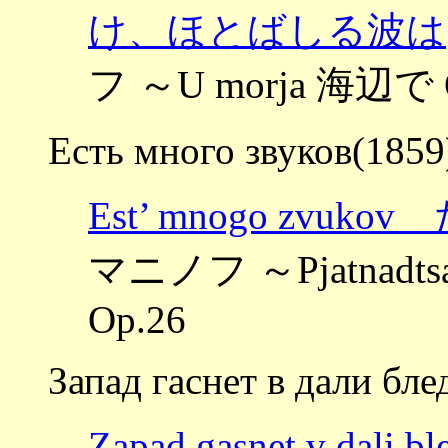
け、ほとばしる波は
フ ～U morja 海辺で 
Есть много звуков(1859
Est’ mnogo zvu
マニノフ ～Pjatnadt
Op.26
Запад гаснет в дали бл
Zapad gasnet v da