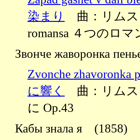
染まり
曲：リムスキー
romansa ４つのロマン
Звонче жаворонка пен
Zvonche zhavor
に響く
曲：リムスキー
に Op.43
Кабы знала я (1858)