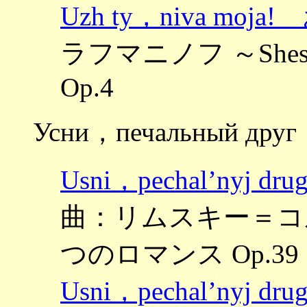
Uzh ty，niva m
ラフマニノフ ～Shest
Op.4
Усни，печальный друг
Usni，pechal’ny
曲：リムスキー＝コルサコフ
つのロマンス Op.39
Usni，pechal’ny