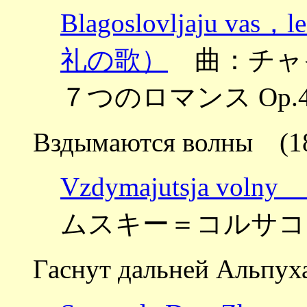
Blagoslovljaju
礼の歌）
曲：チャイコ
７つのロマンス Op.4
Вздымаются волны (1
Vzdymajutsja v
ムスキー＝コルサコフ ～
Гаснут дальней Альпу