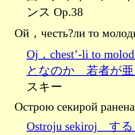
ンス Op.38
Ой，честь?ли то молод
Oj，chest’-li to m
となのか 若者が亜
スキー
Острою секирой ранена
Ostroju sekiroj