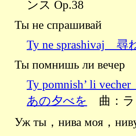
ンス Op.38
Ты не спрашивай
Ty ne sprashivaj
Ты помнишь ли вечер
Ty pomnish’ l
あの夕べを
曲：ラ
Уж ты，нива моя，ниву