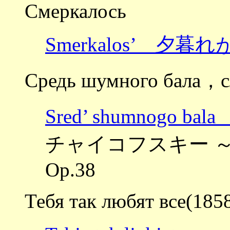
Смеркалось
Smerkalos’ 夕暮
Средь шумного бала
Sred’ shumnogo
チャイコフスキー ～6
Op.38
Тебя так любят все(185