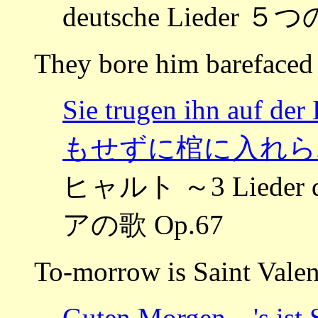
deutsche Lieder
They bore him barefaced 
Sie trugen ihn au
もせずに棺に入れら
ヒャルト ～3 Lieder
アの歌 Op.67
To-morrow is Saint Valen
Guten Morgen，'s is