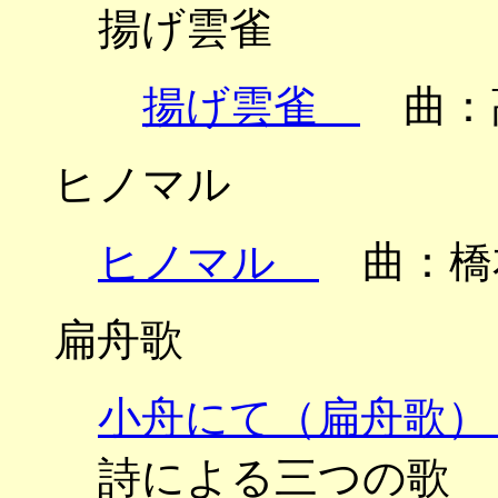
揚げ雲雀
揚げ雲雀
曲：高
ヒノマル
ヒノマル
曲：橋
扁舟歌
小舟にて（扁舟歌
詩による三つの歌