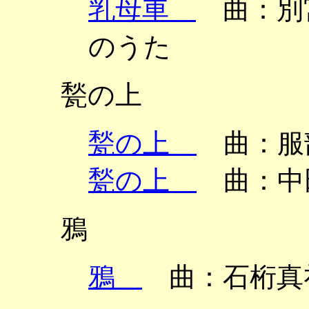
乳母車
曲：別宮
のうた
甃の上
甃の上
曲：服
甃の上
曲：中
鴉
鴉
曲：石桁真