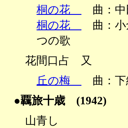
桐の花
曲：中
桐の花
曲：小倉
つの歌
花間口占 又
丘の梅
曲：下
●覊旅十歳 (1942)
山青し