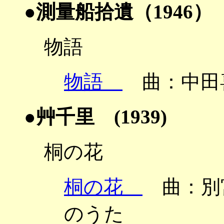
●測量船拾遺（1946）
物語
物語
曲：中田
●艸千里 (1939)
桐の花
桐の花
曲：別宮
のうた