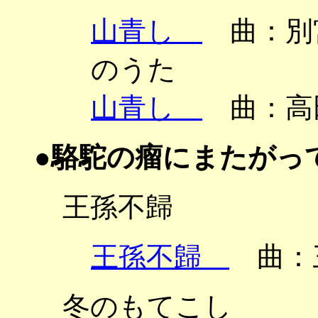
山青し
曲：別宮
のうた
山青し
曲：高田
●駱駝の瘤にまたがっ
王孫不歸
王孫不歸
曲：
冬のもてこし