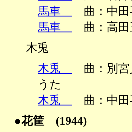
馬車
曲：中田喜
馬車
曲：高田三
木兎
木兎
曲：別宮貞
うた
木兎
曲：中田
●花筐 (1944)