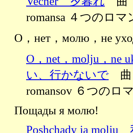
Vecher 夕暮れ
曲：グ
romansa ４つのロマン
О，нет，молю，не ухо
O，net，molju，n
い、行かないで
曲：
romansov ６つのロマ
Пощады я молю!
Poshchady ja m