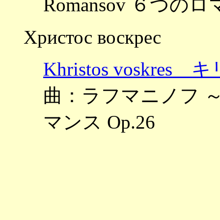
Romansov ６つのロマ
Христос воскрес
Khristos vosk
曲：ラフマニノフ ～Pjat
マンス Op.26