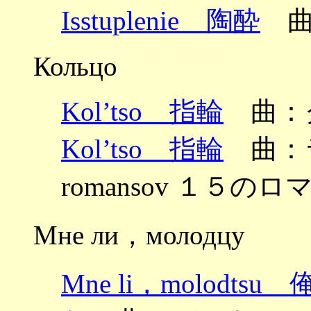
Isstuplenie 陶酔
曲
Кольцо
Kol’tso 指輪
曲：
Kol’tso 指輪
曲：ラフ
romansov １５のロマ
Мне ли，молодцу
Mne li，molod