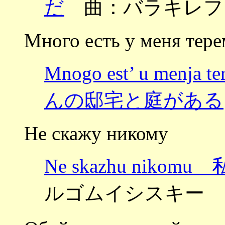
だ
曲：バラキレフ ～2
Много есть у меня тере
Mnogo est’ u menj
んの邸宅と庭がある
Не скажу никому
Ne skazhu nik
ルゴムイシスキー