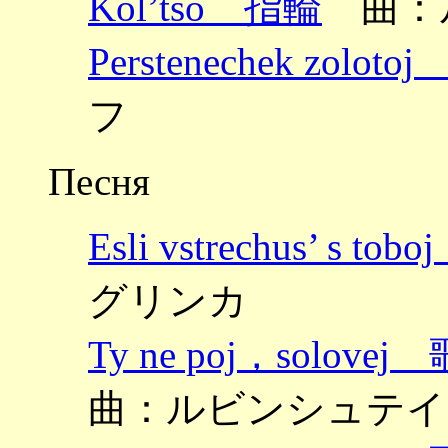
Kol’tso 指輪
曲：
Perstenechek zolo
フ
Песня
Esli vstrechus’
グリンカ
Ty ne poj，sol
曲：ルビンシュテイ