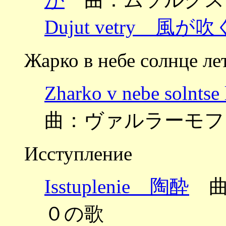
Dujut vetry 風が吹
Жарко в небе солнце ле
Zharko v nebe so
曲：ヴァルラーモフ
Исступление
Isstuplenie 陶酔
曲：
０の歌