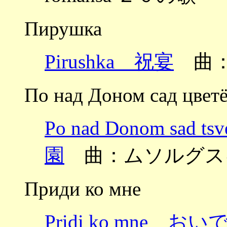
Пирушка
Pirushka 祝宴
曲：
По над Доном сад цвет
Po nad Donom sa
園
曲：ムソルグス
Приди ко мне
Pridi ko mne