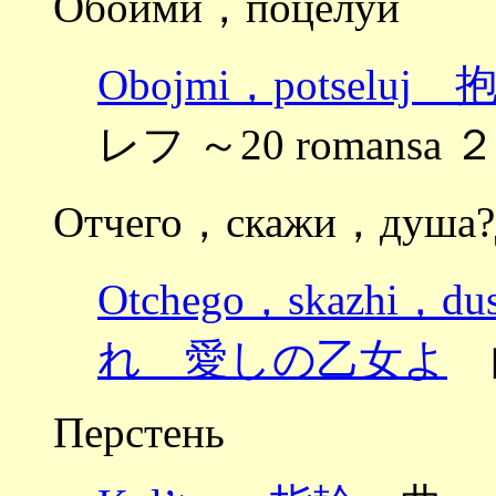
Обойми，поцелуй
Obojmi，potsel
レフ ～20 romansa
Отчего，скажи，душа?
Otchego，skazhi，
れ 愛しの乙女よ
曲
Перстень