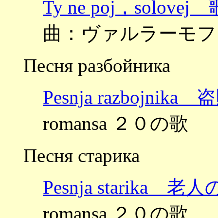
Ty ne poj，sol
曲：ヴァルラーモフ
Песня разбойника
Pesnja razbojnik
romansa ２０の歌
Песня старика
Pesnja starika 老
romansa ２０の歌