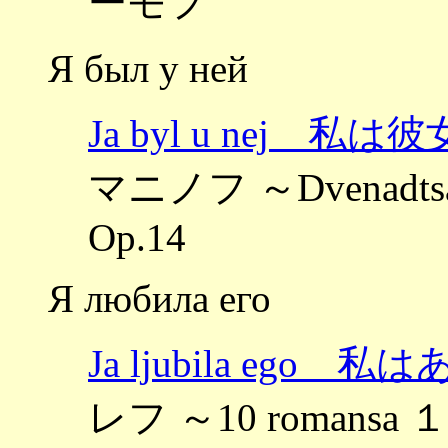
ーモフ
Я был у ней
Ja byl u nej 
マニノフ ～Dvenadts
Op.14
Я любила его
Ja ljubila eg
レフ ～10 romansa