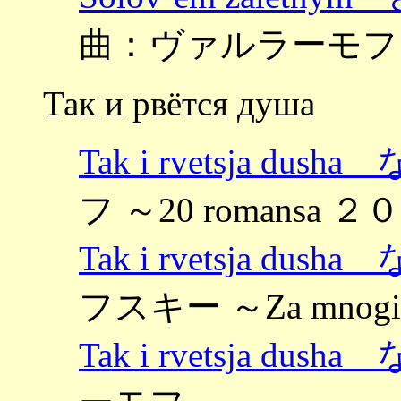
曲：ヴァルラーモフ
Так и рвётся душа
Tak i rvetsja du
フ ～20 romansa 
Tak i rvetsja du
フスキー ～Za mnogi
Tak i rvetsja du