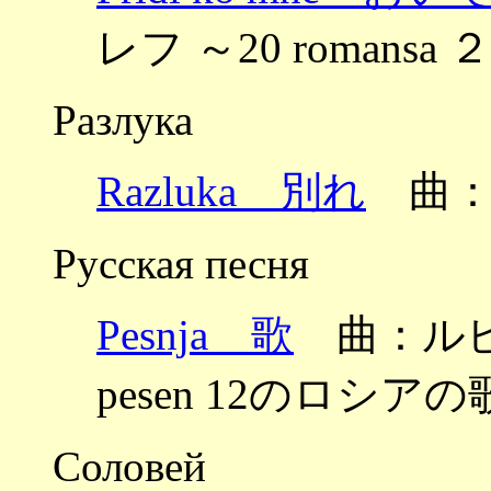
レフ ～20 romansa
Разлука
Razluka 別れ
曲：
Русская песня
Pesnja 歌
曲：ルビンシ
pesen 12のロシアの歌
Соловей