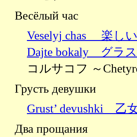
Весёлый час
Veselyj chas 楽し
Dajte bokaly 
コルサコフ ～Chetyre
Грусть девушки
Grust’ devushki
Два прощания