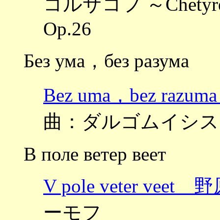
コルサコフ ～Chetyr
Op.26
Без ума，без разума
Bez uma，bez r
曲：ダルゴムイシス
В поле ветер веет
V pole veter ve
ーモフ