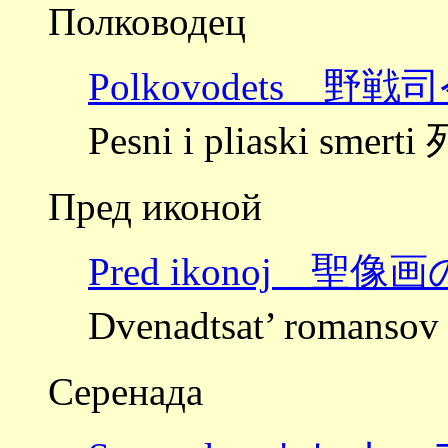
Полководец
Polkovodets 野戦
Pesni i pliaski sm
Пред иконой
Pred ikonoj 聖像
Dvenadtsat’ roma
Серенада