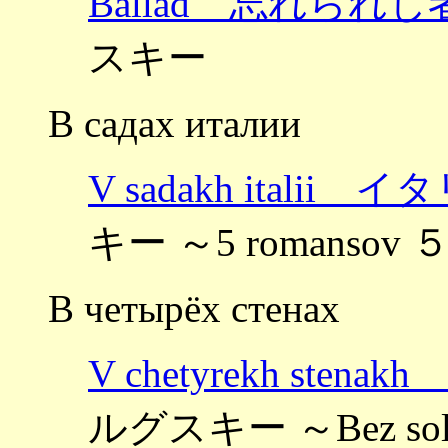
Ballad 忘れられ
スキー
В садах италии
V sadakh itali
キー ～5 romansov
В четырёх стенах
V chetyrekh st
ルグスキー ～Bez s