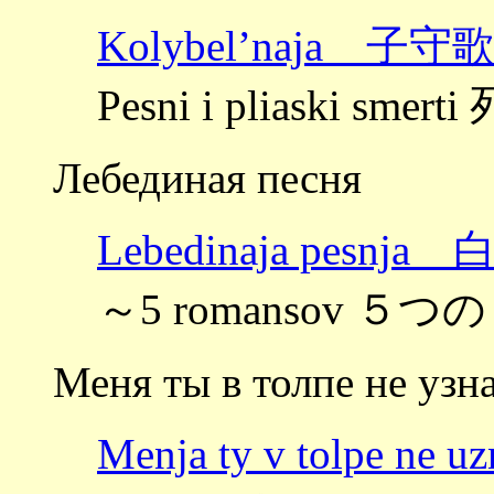
Kolybel’naja 子守
Pesni i pliaski sm
Лебединая песня
Lebedinaja pesnj
～5 romansov ５つ
Меня ты в толпе не узн
Menja ty v tolp