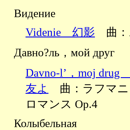
Видение
Videnie 幻影
曲：
Давно?ль，мой друг
Davno-l’，moj
友よ
曲：ラフマニノフ ～
ロマンス Op.4
Колыбельная