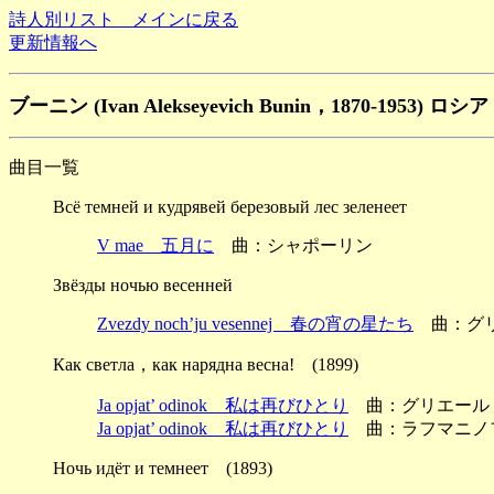
詩人別リスト メインに戻る
更新情報へ
ブーニン (Ivan Alekseyevich Bunin，1870-1953) ロシア
曲目一覧
Всё темней и кудрявей березовый лес зеленеет
V mae 五月に
曲：シャポーリン
Звёзды ночью весенней
Zvezdy noch’ju vesennej 春の宵の星たち
曲：グリエー
Как светла，как нарядна весна! (1899)
Ja opjat’ odinok 私は再びひとり
曲：グリエール ～She
Ja opjat’ odinok 私は再びひとり
曲：ラフマニノフ ～Pj
Ночь идёт и темнеет (1893)