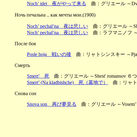
Noch’ idet 夜がやって来る
曲：グリエール ～Dva r
Ночь печальна，как мечты мои.(1900)
Noch’ pechal’na 夜は悲しい
曲：グリエール ～Shest
Noch’ pechal’na 夜は悲しい
曲：ラフマニノフ ～Pjatn
После боя
Posle boja 戦いの後
曲：リャトシンスキー ～Pjat’ r
Смерть
Smert’ 死
曲：グリエール ～Shest' romansov ６
Smert’ (Na kladbishche) 死（墓地で）
曲：リャトシンス
Снова сон
Snova son 再び夢見る
曲：グリエール ～Vosem’ r