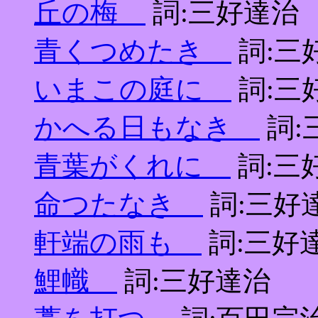
丘の梅
詞:三好達治
青くつめたき
詞:三
いまこの庭に
詞:三
かへる日もなき
詞:
青葉がくれに
詞:三
命つたなき
詞:三好
軒端の雨も
詞:三好
鯉幟
詞:三好達治