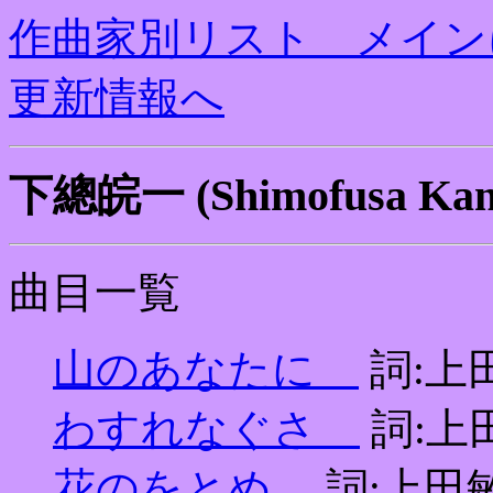
作曲家別リスト メイン
更新情報へ
下總皖一 (Shimofusa Kan
曲目一覧
山のあなたに
詞:上
わすれなぐさ
詞:上田
花のをとめ
詞:上田