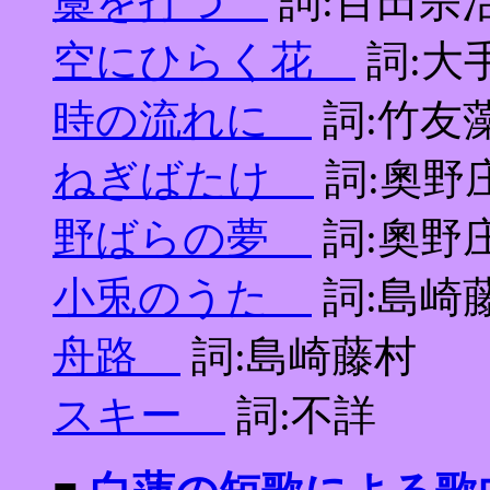
藁を打つ
詞:百田宗
空にひらく花
詞:大
時の流れに
詞:竹友
ねぎばたけ
詞:奧野
野ばらの夢
詞:奧野
小兎のうた
詞:島崎
舟路
詞:島崎藤村
スキー
詞:不詳