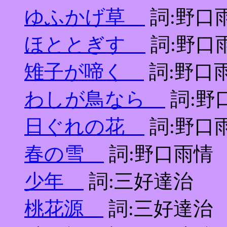
ゆふかげ草
詞:野口
ほととぎす
詞:野口
雉子が啼く
詞:野口
わしが鳥なら
詞:野
日ぐれの花
詞:野口
春の雪
詞:野口雨情
少年
詞:三好達治
桃花源
詞:三好達治