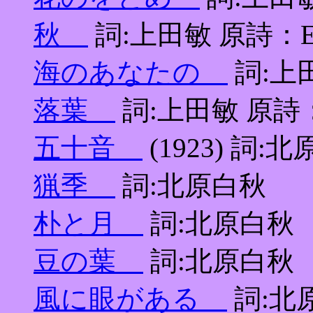
秋
詞:上田敏 原詩：Euge
海のあなたの
詞:上田敏
落葉
詞:上田敏 原
五十音
(1923) 詞:
猟季
詞:北原白秋
朴と月
詞:北原白秋
豆の葉
詞:北原白秋
風に眼がある
詞:北