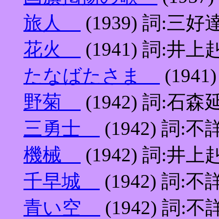
旅人
(1939) 詞:三好
花火
(1941) 詞:井上
たなばたさま
(194
野菊
(1942) 詞:石森
三勇士
(1942) 詞:不
機械
(1942) 詞:井上
千早城
(1942) 詞:不
青い空
(1942) 詞:不