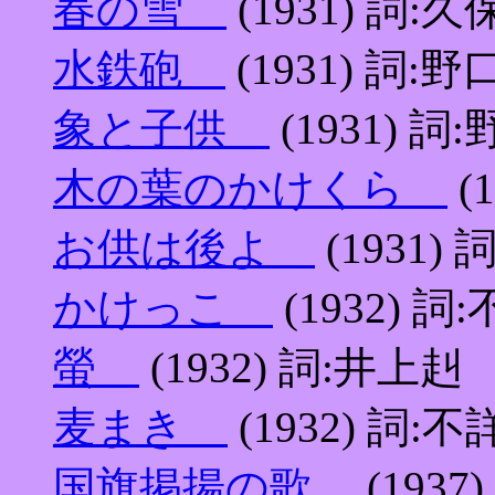
春の雪
(1931) 詞:
水鉄砲
(1931) 詞:
象と子供
(1931) 
木の葉のかけくら
(
お供は後よ
(1931)
かけっこ
(1932) 詞
螢
(1932) 詞:井上赳
麦まき
(1932) 詞:不
国旗掲揚の歌
(193