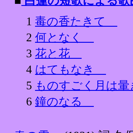
■
白蓮の短歌による
1
毒の香たきて
2
何となく
3
花と花
4
はてもなき
5
ものすごく月は
6
鐘のなる