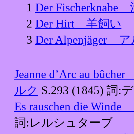
1
Der Fischerkna
2
Der Hirt 羊飼い
3
Der Alpenjäge
Jeanne d’Arc au
ルク
S.293 (1845) 
Es rauschen die W
詞:レルシュターブ