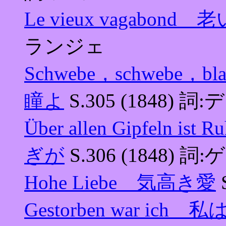
Le vieux vagabon
ランジェ
Schwebe，schwebe，
瞳よ
S.305 (1848)
Über allen Gipfel
ぎが
S.306 (1848) 詞
Hohe Liebe 気高き愛
Gestorben war i