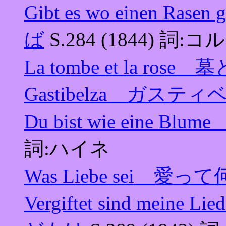
Gibt es wo einen 
ば
S.284 (1844) 
La tombe et la rose
Gastibelza ガステ
Du bist wie eine 
詞:ハイネ
Was Liebe sei 愛って
Vergiftet sind me