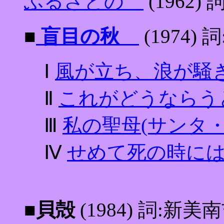
ふるさとの
(1962)
■
盲目の秋
(1974)
Ⅰ
風が立ち、浪が
Ⅱ
これがどうなら
Ⅲ
私の聖母(サンタ
Ⅳ
せめて死の時に
■貝殻
(1984) 詞:新美