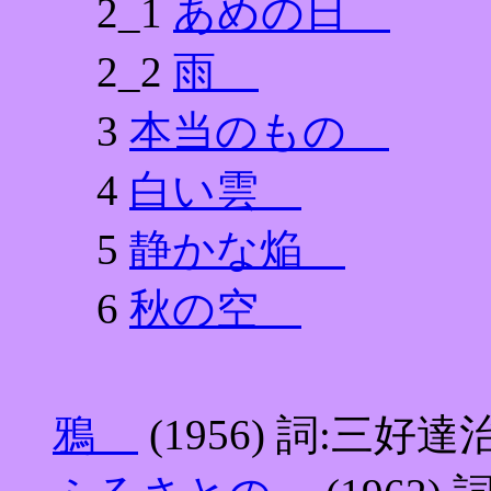
2_1
あめの日
2_2
雨
3
本当のもの
4
白い雲
5
静かな焔
6
秋の空
鴉
(1956) 詞:三好達