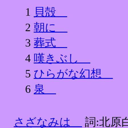
1
貝殻
2
朝に
3
葬式
4
嘆きぶし
5
ひらがな幻想
6
泉
さざなみは
詞:北原