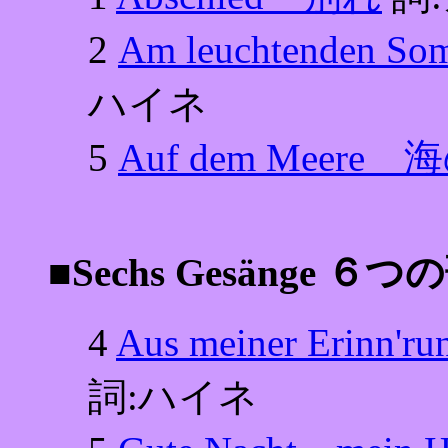
2
Am leuchtenden
ハイネ
5
Auf dem Meere
■Sechs Gesänge ６つ
4
Aus meiner Erin
詞:ハイネ