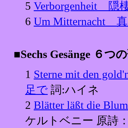
5
Verborgenheit 隠
6
Um Mitternacht
■Sechs Gesänge ６
1
Sterne mit den 
足で
詞:ハイネ
2
Blätter läßt die
ケルトベニー 原詩：Sándo