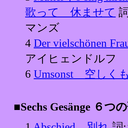
歌って 休ませて
詞
マンズ
4
Der vielschön
アイヒェンドルフ
6
Umsonst 空しく
■Sechs Gesänge ６
1
Abschied 別れ
詞