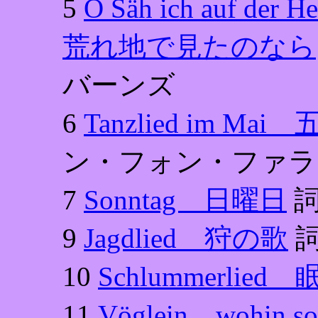
5
O Säh ich auf 
荒れ地で見たのなら
バーンズ
6
Tanzlied im 
ン・フォン・ファラ
7
Sonntag 日曜日
詞
9
Jagdlied 狩の歌
詞
10
Schlummerlie
11
Vöglein，wohin