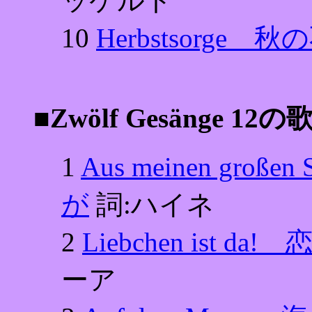
ッケルト
10
Herbstsorge 
■Zwölf Gesänge 12
1
Aus meinen gro
が
詞:ハイネ
2
Liebchen ist 
ーア