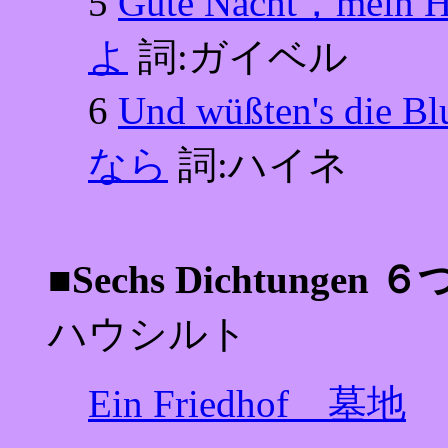
5
Gute Nacht，m
よ
詞:ガイベル
6
Und wüßten's 
なら
詞:ハイネ
■Sechs Dichtunge
ハウシルト
Ein Friedhof 墓地