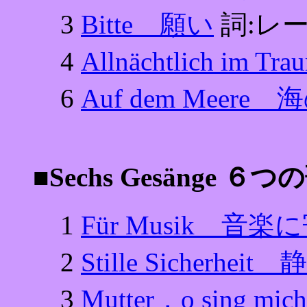
3
Bitte 願い
詞:レ
4
Allnächtlich i
6
Auf dem Meere
■Sechs Gesänge ６つ
1
Für Musik 音
2
Stille Sicherhe
3
Mutter，o sing 