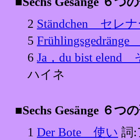
■Sechs Gesänge ６
2
Ständchen セレ
5
Frühlingsgedrä
6
Ja，du bist e
ハイネ
■Sechs Gesänge ６つ
1
Der Bote 使い
詞