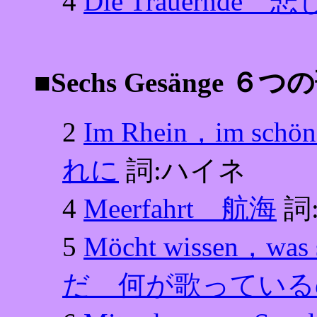
4
Die Trauernde
■Sechs Gesänge ６
2
Im Rhein，im s
れに
詞:ハイネ
4
Meerfahrt 航海
詞
5
Möcht wissen，w
だ 何が歌っている