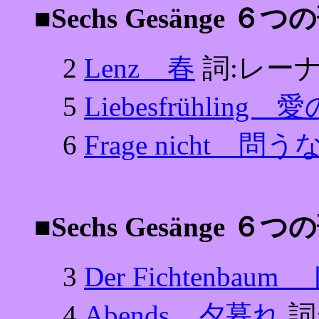
■Sechs Gesänge ６つ
2
Lenz 春
詞:レー
5
Liebesfrühling 
6
Frage nicht 問う
■Sechs Gesänge ６
3
Der Fichtenba
4
Abends 夕暮れ
詞