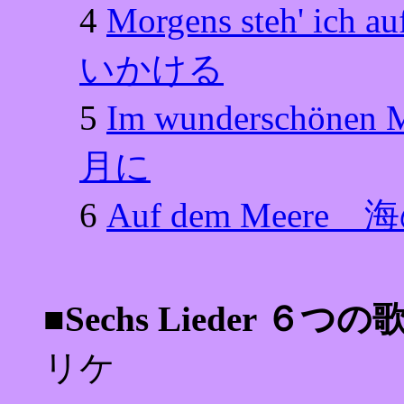
4
Morgens steh' i
いかける
5
Im wunderschö
月に
6
Auf dem Meere
■Sechs Lieder ６
リケ