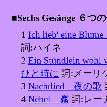
■Sechs Gesänge ６つ
1
Ich lieb' ein
詞:ハイネ
2
Ein Stündlein 
ひと時に
詞:メーリ
3
Nachtlied 夜の歌
4
Nebel 霧
詞:レー