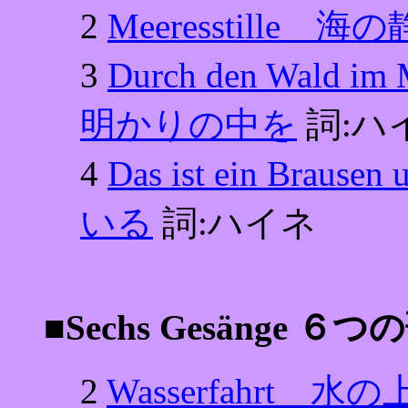
2
Meeresstille 
3
Durch den Wald
明かりの中を
詞:ハ
4
Das ist ein Bra
いる
詞:ハイネ
■Sechs Gesänge ６
2
Wasserfahrt 