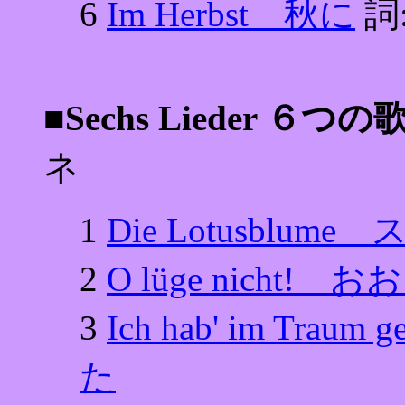
6
Im Herbst 秋に
詞
■Sechs Lieder ６つの
ネ
1
Die Lotusblum
2
O lüge nicht
3
Ich hab' im Tr
た