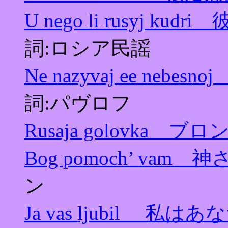
U nego li rusyj
詞:ロシア民謡
Ne nazyvaj ee n
詞:パヴロフ
Rusaja golovka ブ
Bog pomoch’ va
ン
Ja vas ljubil 