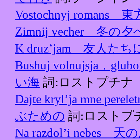
Vostochnyj roman
Zimnij vecher 冬の夕
K druz’jam 友人たち
Bushuj volnujsja，
い海
詞:ロストプチナ
Dajte kryl’ja mne
ぶための
詞:ロストプ
Na razdol’i nebe