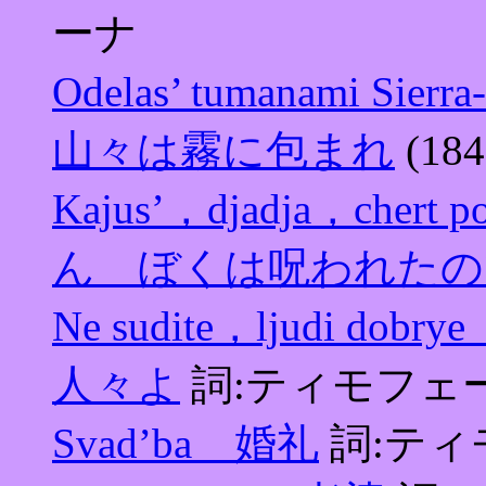
ーナ
Odelas’ tumanami 
山々は霧に包まれ
(18
Kajus’，djadja，ch
ん ぼくは呪われたの
Ne sudite，ljudi
人々よ
詞:ティモフェ
Svad’ba 婚礼
詞:ティ