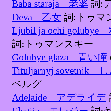
Baba staraja 老婆
詞:
Deva 乙女
詞:トゥマ
Ljubil ja ochi g
詞:トゥマンスキー
Golubye glaza 青い瞳
Tituljarnyj sovet
ベルグ
Adelaide アデライデ
Elegija エレジー
詞: