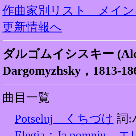
作曲家別リスト メイン
更新情報へ
ダルゴムイシスキー (Alexan
Dargomyzhsky，1813-1
曲目一覧
Potseluj くちづけ
詞
Elegia：Ja pom